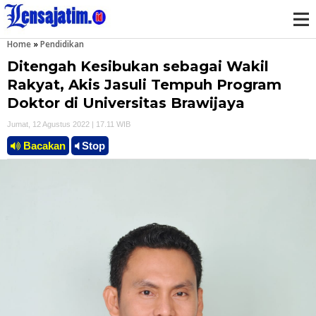
Home
»
Pendidikan
M
Ditengah Kesibukan sebagai Wakil
e
Rakyat, Akis Jasuli Tempuh Program
Doktor di Universitas Brawijaya
n
Jumat, 12 Agustus 2022 | 17.11 WIB
u
Bacakan
Stop