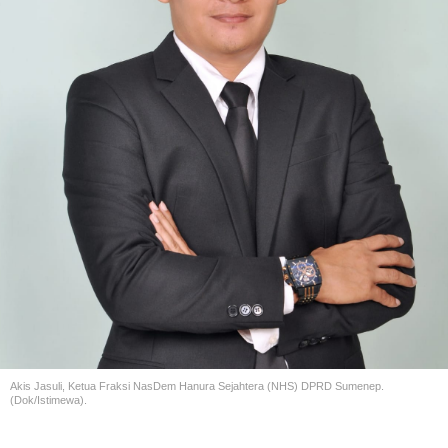
Akis Jasuli, Ketua Fraksi NasDem Hanura Sejahtera (NHS) DPRD Sumenep.
(Dok/Istimewa).