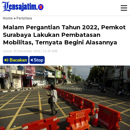
Home
»
Peristiwa
M
Malam Pergantian Tahun 2022, Pemkot
e
Surabaya Lakukan Pembatasan
Mobilitas, Ternyata Begini Alasannya
n
Jumat, 30 Desember 2022 | 14.26 WIB
u
Bacakan
Stop