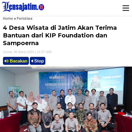
Home
»
Peristiwa
M
4 Desa Wisata di Jatim Akan Terima
e
Bantuan dari KIP Foundation dan
Sampoerna
n
Jumat, 08 Maret 2024 | 12.57 WIB
u
Bacakan
Stop