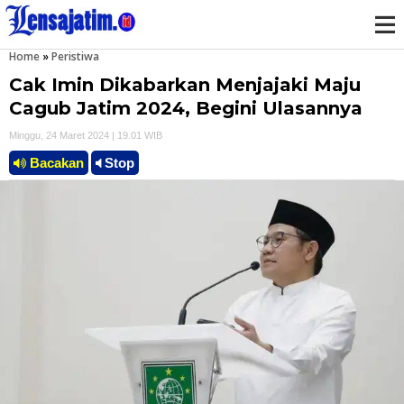
Home
»
Peristiwa
M
Cak Imin Dikabarkan Menjajaki Maju
e
Cagub Jatim 2024, Begini Ulasannya
Minggu, 24 Maret 2024 | 19.01 WIB
n
Bacakan
Stop
u