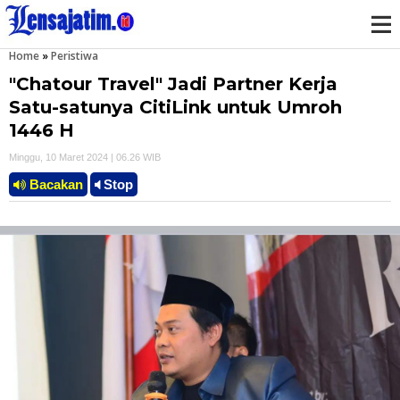
Home
»
Peristiwa
M
"Chatour Travel" Jadi Partner Kerja
e
Satu-satunya CitiLink untuk Umroh
1446 H
n
Minggu, 10 Maret 2024 | 06.26 WIB
u
Bacakan
Stop