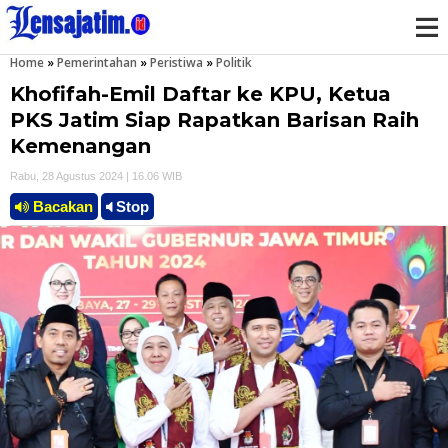
Home
»
Pemerintahan
»
Peristiwa
»
Politik
M
Khofifah-Emil Daftar ke KPU, Ketua
e
PKS Jatim Siap Rapatkan Barisan Raih
Kemenangan
n
Rabu, 28 Agustus 2024 | 16.06 WIB
u
Bacakan
Stop