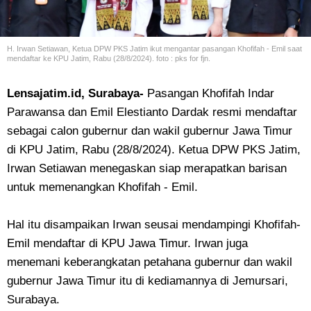
H. Irwan Setiawan, Ketua DPW PKS Jatim ikut mengantar pasangan Khofifah - Emil saat
mendaftar ke KPU Jatim, Rabu (28/8/2024). foto : pks for fjn.
Lensajatim.id, Surabaya-
Pasangan Khofifah Indar
Parawansa dan Emil Elestianto Dardak resmi mendaftar
sebagai calon gubernur dan wakil gubernur Jawa Timur
di KPU Jatim, Rabu (28/8/2024). Ketua DPW PKS Jatim,
Irwan Setiawan menegaskan siap merapatkan barisan
untuk memenangkan Khofifah - Emil.
Hal itu disampaikan Irwan seusai mendampingi Khofifah-
Emil mendaftar di KPU Jawa Timur. Irwan juga
menemani keberangkatan petahana gubernur dan wakil
gubernur Jawa Timur itu di kediamannya di Jemursari,
Surabaya.