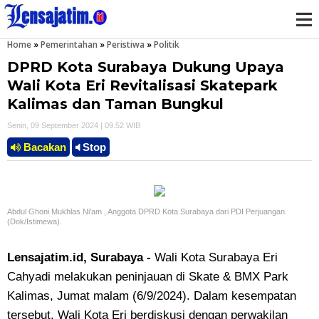
Home
»
Pemerintahan
»
Peristiwa
»
Politik
M
DPRD Kota Surabaya Dukung Upaya
e
Wali Kota Eri Revitalisasi Skatepark
Kalimas dan Taman Bungkul
n
Senin, 09 September 2024 | 09.52 WIB
u
Bacakan
Stop
Abdul Ghoni Mukhlas Ni’am , Anggota DPRD Kota Surabaya dari PDI Perjuangan.
(Dok/Istimewa).
Lensajatim.id, Surabaya -
Wali Kota Surabaya Eri
Cahyadi melakukan peninjauan di Skate & BMX Park
Kalimas, Jumat malam (6/9/2024). Dalam kesempatan
tersebut, Wali Kota Eri berdiskusi dengan perwakilan