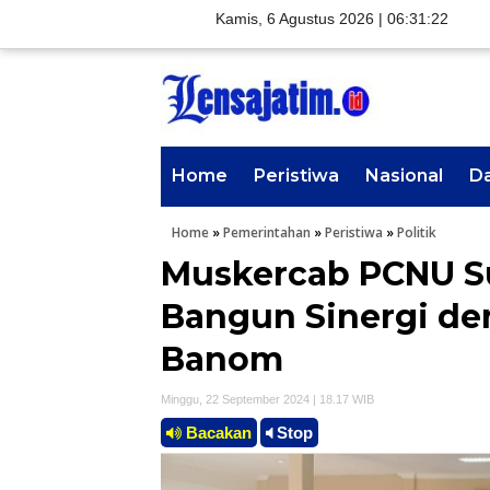
Kamis, 6 Agustus 2026 |
06:31:23
Home
Peristiwa
Nasional
D
Home
»
Pemerintahan
»
Peristiwa
»
Politik
Muskercab PCNU Su
Bangun Sinergi d
Banom
Minggu, 22 September 2024 | 18.17 WIB
Bacakan
Stop