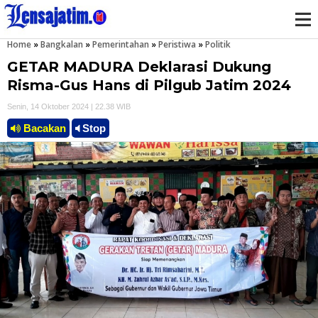
Home
»
Bangkalan
»
Pemerintahan
»
Peristiwa
»
Politik
M
GETAR MADURA Deklarasi Dukung
e
Risma-Gus Hans di Pilgub Jatim 2024
Senin, 14 Oktober 2024 | 22.38 WIB
n
Bacakan
Stop
u