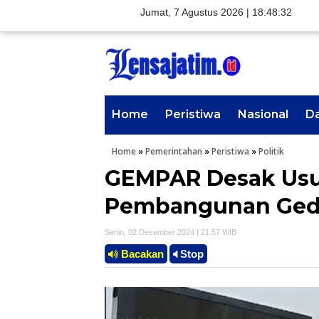
Jumat, 7 Agustus 2026 |
18:48:34
Home
Peristiwa
Nasional
D
Home
»
Pemerintahan
»
Peristiwa
»
Politik
GEMPAR Desak Usu
Pembangunan Ged
Senin, 02 Desember 2024 | 21.57 WIB
Bacakan
Stop