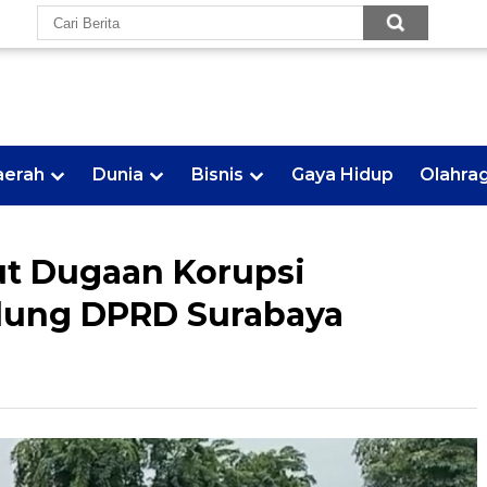
aerah
Dunia
Bisnis
Gaya Hidup
Olahra
t Dugaan Korupsi
ung DPRD Surabaya