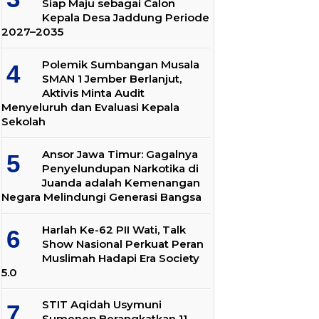
Siap Maju sebagai Calon
Kepala Desa Jaddung Periode
2027–2035
Polemik Sumbangan Musala
SMAN 1 Jember Berlanjut,
Aktivis Minta Audit
Menyeluruh dan Evaluasi Kepala
Sekolah
Ansor Jawa Timur: Gagalnya
Penyelundupan Narkotika di
Juanda adalah Kemenangan
Negara Melindungi Generasi Bangsa
Harlah Ke-62 PII Wati, Talk
Show Nasional Perkuat Peran
Muslimah Hadapi Era Society
5.0
STIT Aqidah Usymuni
Sumenep Berangkatkan 11