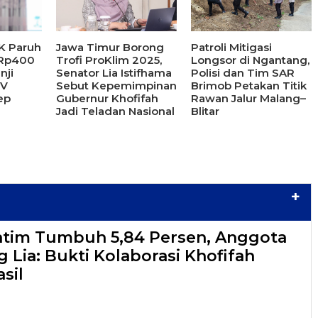
K Paruh
Jawa Timur Borong
Patroli Mitigasi
 Rp400
Trofi ProKlim 2025,
Longsor di Ngantang,
nji
Senator Lia Istifhama
Polisi dan Tim SAR
IV
Sebut Kepemimpinan
Brimob Petakan Titik
ep
Gubernur Khofifah
Rawan Jalur Malang–
Jadi Teladan Nasional
Blitar
+
atim Tumbuh 5,84 Persen, Anggota
 Lia: Bukti Kolaborasi Khofifah
sil