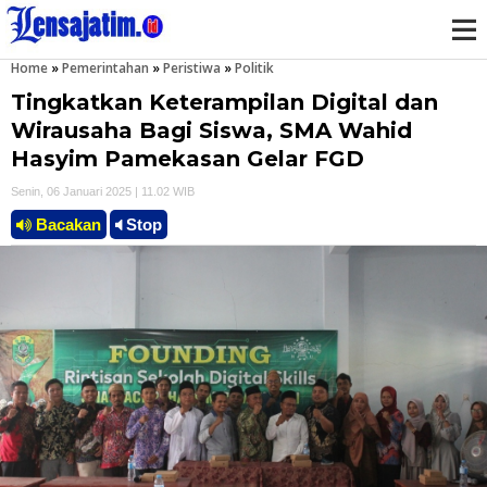
Home
»
Pemerintahan
»
Peristiwa
»
Politik
M
Tingkatkan Keterampilan Digital dan
e
Wirausaha Bagi Siswa, SMA Wahid
Hasyim Pamekasan Gelar FGD
n
Senin, 06 Januari 2025 | 11.02 WIB
u
Bacakan
Stop