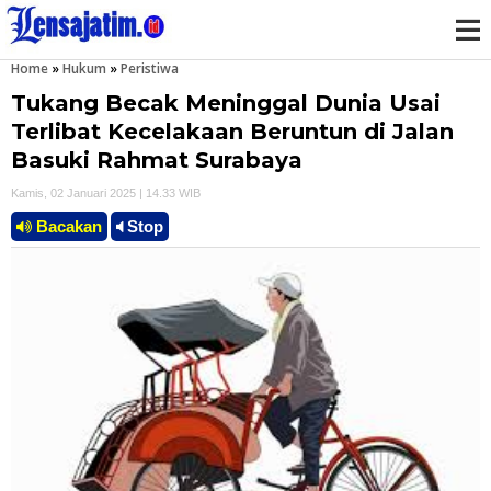
Home
»
Hukum
»
Peristiwa
M
Tukang Becak Meninggal Dunia Usai
e
Terlibat Kecelakaan Beruntun di Jalan
Basuki Rahmat Surabaya
n
Kamis, 02 Januari 2025 | 14.33 WIB
u
Bacakan
Stop