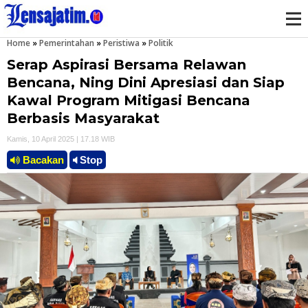
Home
»
Pemerintahan
»
Peristiwa
»
Politik
M
Serap Aspirasi Bersama Relawan
e
Bencana, Ning Dini Apresiasi dan Siap
Kawal Program Mitigasi Bencana
n
Berbasis Masyarakat
u
Kamis, 10 April 2025 | 17.18 WIB
Bacakan
Stop