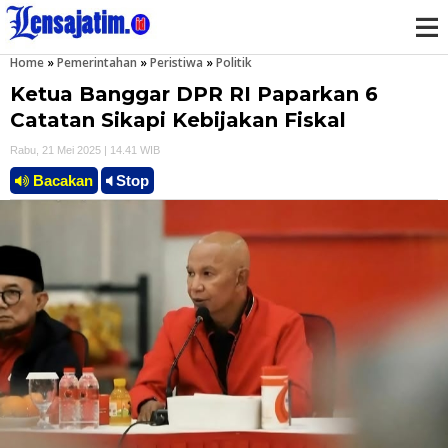
Home
»
Pemerintahan
»
Peristiwa
»
Politik
M
Ketua Banggar DPR RI Paparkan 6
e
Catatan Sikapi Kebijakan Fiskal
Rabu, 21 Mei 2025 | 14.41 WIB
n
Bacakan
Stop
u