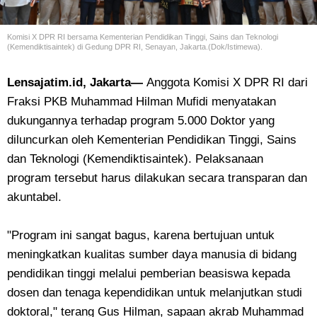
Komisi X DPR RI bersama
Kementerian Pendidikan Tinggi, Sains dan Teknologi
(Kemendiktisaintek) di Gedung DPR RI, Senayan, Jakarta.(Dok/Istimewa).
Lensajatim.id, Jakarta—
Anggota Komisi X DPR RI dari
Fraksi PKB Muhammad Hilman Mufidi menyatakan
dukungannya terhadap program 5.000 Doktor yang
diluncurkan oleh Kementerian Pendidikan Tinggi, Sains
dan Teknologi (Kemendiktisaintek). Pelaksanaan
program tersebut harus dilakukan secara transparan dan
akuntabel.
"Program ini sangat bagus, karena bertujuan untuk
meningkatkan kualitas sumber daya manusia di bidang
pendidikan tinggi melalui pemberian beasiswa kepada
dosen dan tenaga kependidikan untuk melanjutkan studi
doktoral," terang Gus Hilman, sapaan akrab Muhammad