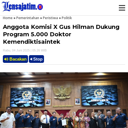
Home
»
Pemerintahan
»
Peristiwa
»
Politik
M
Anggota Komisi X Gus Hilman Dukung
e
Program 5.000 Doktor
Kemendiktisaintek
n
Rabu, 04 Juni 2025 | 05.26 WIB
u
Bacakan
Stop