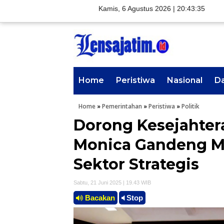
Kamis, 6 Agustus 2026 |
20:43:36
Home
Peristiwa
Nasional
D
Home
»
Pemerintahan
»
Peristiwa
»
Politik
Dorong Kesejahter
Monica Gandeng Me
Sektor Strategis
Sabtu, 21 Juni 2025 | 19.43 WIB
Bacakan
Stop