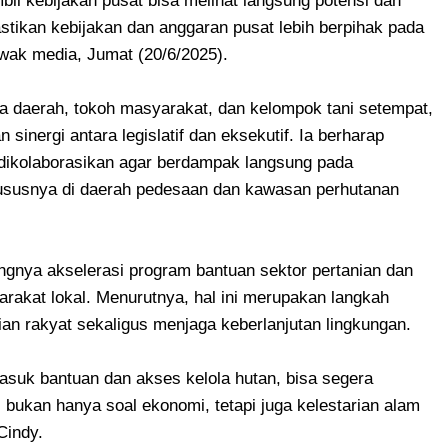
bil kebijakan pusat bisa melihat langsung potensi dan
stikan kebijakan dan anggaran pusat lebih berpihak pada
wak media, Jumat (20/6/2025).
ala daerah, tokoh masyarakat, dan kelompok tani setempat,
inergi antara legislatif dan eksekutif. Ia berharap
 dikolaborasikan agar berdampak langsung pada
hususnya di daerah pedesaan dan kawasan perhutanan
ingnya akselerasi program bantuan sektor pertanian dan
arakat lokal. Menurutnya, hal ini merupakan langkah
n rakyat sekaligus menjaga keberlanjutan lingkungan.
masuk bantuan dan akses kelola hutan, bisa segera
 bukan hanya soal ekonomi, tetapi juga kelestarian alam
Cindy.