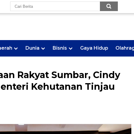
aerah
Dunia
Bisnis
Gaya Hidup
Olahra
aan Rakyat Sumbar, Cindy
nteri Kehutanan Tinjau