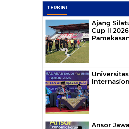
TERKINI
Ajang Sila
Cup II 202
Pamekasa
Universita
Internasio
Ansor Jawa 