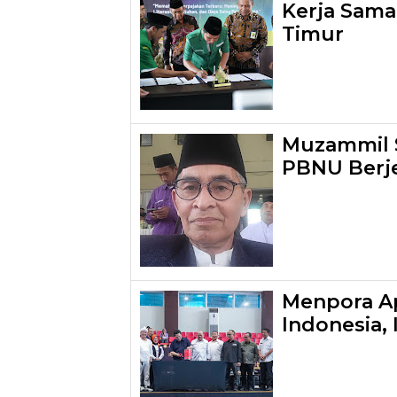
Kerja Sama
Timur
Muzammil S
PBNU Berj
Menpora Ap
Indonesia,