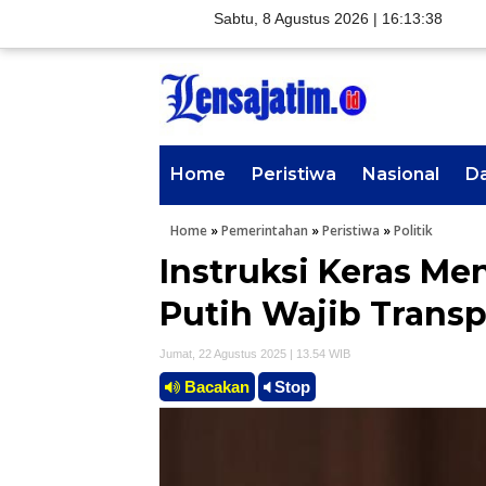
Sabtu, 8 Agustus 2026 |
16:13:39
Home
Peristiwa
Nasional
D
Home
»
Pemerintahan
»
Peristiwa
»
Politik
Instruksi Keras Me
Putih Wajib Trans
Jumat, 22 Agustus 2025 | 13.54 WIB
Bacakan
Stop