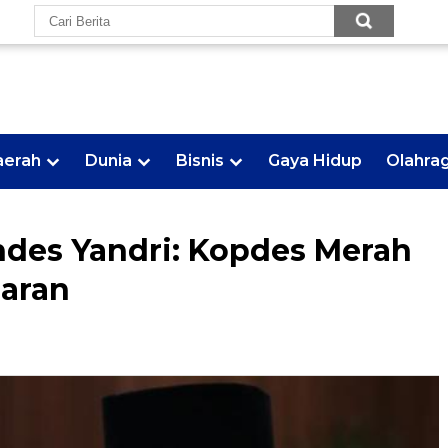
aerah
Dunia
Bisnis
Gaya Hidup
Olahra
ndes Yandri: Kopdes Merah
paran