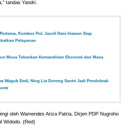
,” tandas Yandri.
ertama, Kombes Pol. Jazuli Dani Iriawan Siap
gkatkan Pelayanan
sykur Musa Tekankan Kemandirian Ekonomi dan Masa
a Wagub Emil, Ning Lia Dorong Santri Jadi Pendobrak
nomi
pingi oleh Wamendes Ariza Patria, Dirjen PDP Nugroho
ul Widodo. (Red)