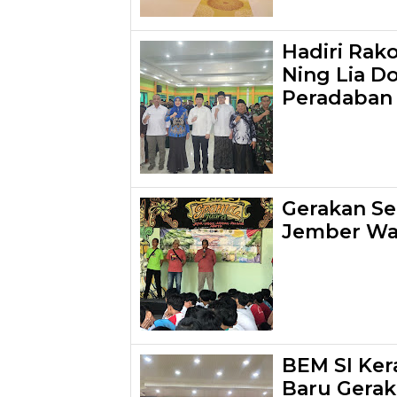
Hadiri Rak
Ning Lia D
Peradaban 
Gerakan S
Jember Wa
BEM SI Ker
Baru Gera