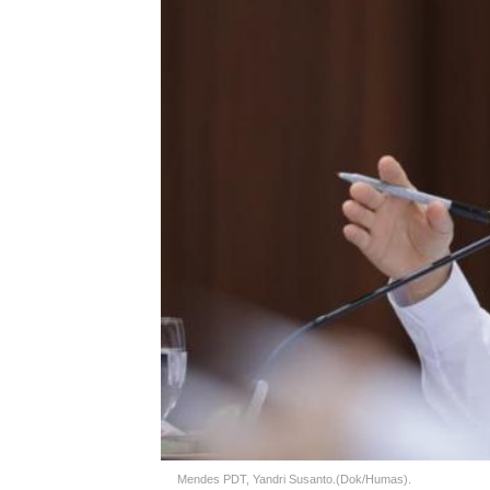
Mendes PDT, Yandri Susanto.(Dok/Humas).