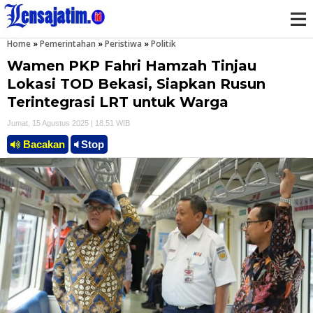
Home
»
Pemerintahan
»
Peristiwa
»
Politik
M
Wamen PKP Fahri Hamzah Tinjau
e
Lokasi TOD Bekasi, Siapkan Rusun
Terintegrasi LRT untuk Warga
n
Jumat, 15 Agustus 2025 | 18.51 WIB
u
Bacakan
Stop