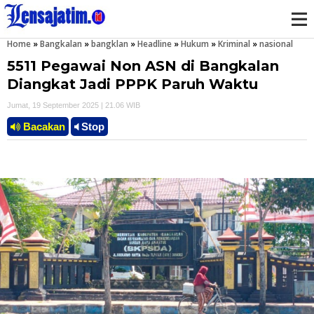
Home
»
Bangkalan
»
bangklan
»
Headline
»
Hukum
»
Kriminal
»
nasional
M
5511 Pegawai Non ASN di Bangkalan
e
Diangkat Jadi PPPK Paruh Waktu
Jumat, 19 September 2025 | 21.06 WIB
n
Bacakan
Stop
u