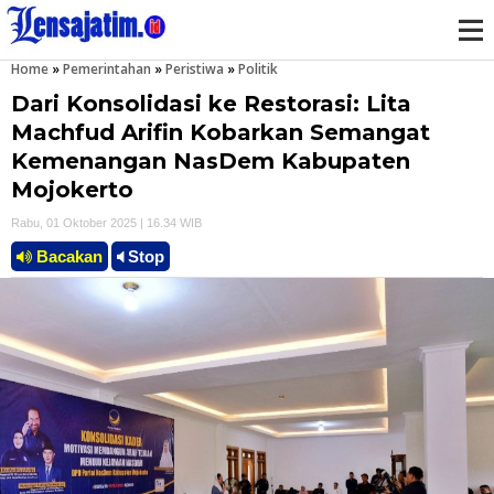
Home
»
Pemerintahan
»
Peristiwa
»
Politik
M
Dari Konsolidasi ke Restorasi: Lita
e
Machfud Arifin Kobarkan Semangat
Kemenangan NasDem Kabupaten
n
Mojokerto
u
Rabu, 01 Oktober 2025 | 16.34 WIB
Bacakan
Stop