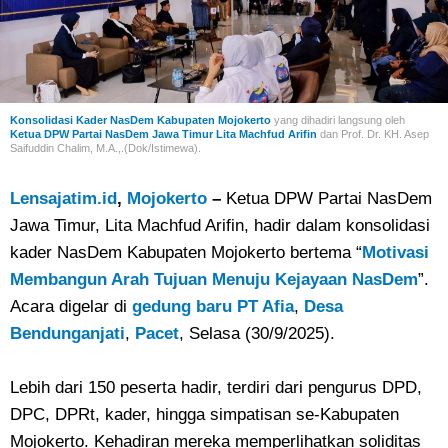
Konsolidasi Kader NasDem Kabupaten Mojokerto
yang dihadiri langsung oleh
Ketua DPW Partai NasDem Jawa Timur
Lita Machfud Arifin
dan
Prof. Dr. KH. Asep
Saifuddin Chalim, M.A.,.(Dok/Istimewa).
Lensajatim.id
,
Mojokerto
–
Ketua DPW Partai NasDem
Jawa Timur, Lita Machfud Arifin, hadir dalam konsolidasi
kader NasDem Kabupaten Mojokerto bertema “
Motivasi
Membangun Arah Tujuan Menuju Kejayaan NasDem
”.
Acara digelar di
gedung baru PT Afia
,
Desa
Bendunganjati
,
Pacet
, Selasa (30/9/2025).
Lebih dari 150 peserta hadir, terdiri dari pengurus DPD,
DPC, DPRt, kader, hingga simpatisan se-Kabupaten
Mojokerto. Kehadiran mereka memperlihatkan soliditas