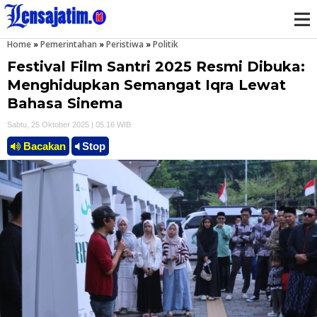
Home
»
Pemerintahan
»
Peristiwa
»
Politik
M
Festival Film Santri 2025 Resmi Dibuka:
e
Menghidupkan Semangat Iqra Lewat
Bahasa Sinema
n
Sabtu, 25 Oktober 2025 | 05.16 WIB
u
Bacakan
Stop