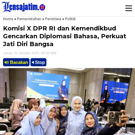
Home
»
Pemerintahan
»
Peristiwa
»
Politik
M
Komisi X DPR RI dan Kemendikbud
e
Gencarkan Diplomasi Bahasa, Perkuat
Jati Diri Bangsa
n
Jumat, 31 Oktober 2025 | 00.04 WIB
u
Bacakan
Stop