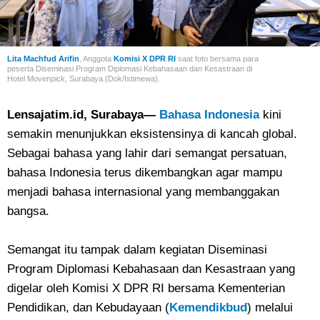
Lita Machfud Arifin
, Anggota
Komisi X DPR RI
saat foto bersama para
peserta
Diseminasi Program Diplomasi Kebahasaan dan Kesastraan di
Hotel
Movenpick, Surabaya.(Dok/Istimewa).
Lensajatim.id, Surabaya—
Bahasa Indonesia
kini
semakin menunjukkan eksistensinya di kancah global.
Sebagai bahasa yang lahir dari semangat persatuan,
bahasa Indonesia terus dikembangkan agar mampu
menjadi bahasa internasional yang membanggakan
bangsa.
Semangat itu tampak dalam kegiatan Diseminasi
Program Diplomasi Kebahasaan dan Kesastraan yang
digelar oleh Komisi X DPR RI bersama Kementerian
Pendidikan, dan Kebudayaan (
Kemendikbud
) melalui