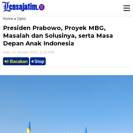
Home
»
Opini
M
Presiden Prabowo, Proyek MBG,
e
Masalah dan Solusinya, serta Masa
Depan Anak Indonesia
n
Rabu, 01 Oktober 2025 | 11.25 WIB
u
Bacakan
Stop