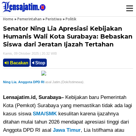
Home
»
Pemerintahan
»
Peristiwa
»
Politik
M
Senator Ning Lia Apresiasi Kebijakan
e
Humanis Wali Kota Surabaya: Bebaskan
Siswa dari Jeratan Ijazah Tertahan
n
Kamis, 09 Oktober 2025 | 20.32 WIB
u
Bacakan
Stop
Ning Lia
,
Anggota DPD RI
asal Jatim.(Dok/Istimewa).
Lensajatim.id, Surabaya–
Kebijakan baru Pemerintah
Kota (Pemkot) Surabaya yang memastikan tidak ada lagi
kasus siswa
SMA/SMK
kesulitan karena ijazahnya
ditahan mulai tahun 2026 mendapat apresiasi tinggi dari
Anggota DPD RI asal
Jawa Timur
, Lia Istifhama atau