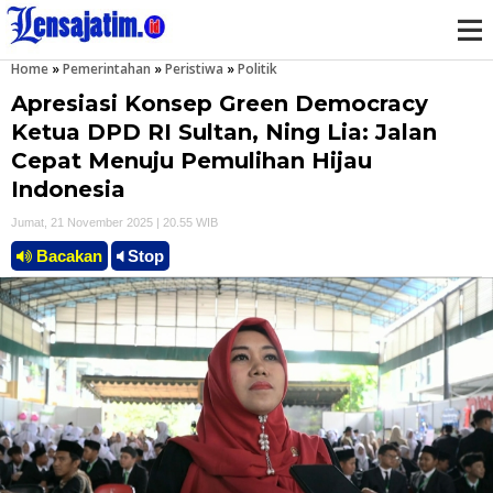
Home
»
Pemerintahan
»
Peristiwa
»
Politik
M
Apresiasi Konsep Green Democracy
e
Ketua DPD RI Sultan, Ning Lia: Jalan
Cepat Menuju Pemulihan Hijau
n
Indonesia
u
Jumat, 21 November 2025 | 20.55 WIB
Bacakan
Stop