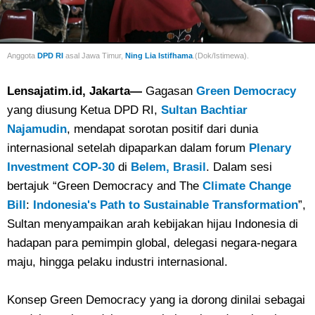
Anggota
DPD RI
asal Jawa Timur,
Ning Lia Istifhama
.(Dok/Istimewa).
Lensajatim.id, Jakarta—
Gagasan
Green Democracy
yang diusung Ketua DPD RI,
Sultan Bachtiar
Najamudin
, mendapat sorotan positif dari dunia
internasional setelah dipaparkan dalam forum
Plenary
Investment COP-30
di
Belem, Brasil
. Dalam sesi
bertajuk “Green Democracy and The
Climate Change
Bill
:
Indonesia's Path to Sustainable Transformation
”,
Sultan menyampaikan arah kebijakan hijau Indonesia di
hadapan para pemimpin global, delegasi negara-negara
maju, hingga pelaku industri internasional.
Konsep Green Democracy yang ia dorong dinilai sebagai