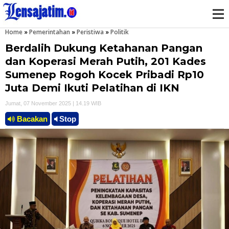
Home
»
Pemerintahan
»
Peristiwa
»
Politik
M
Berdalih Dukung Ketahanan Pangan
e
dan Koperasi Merah Putih, 201 Kades
Sumenep Rogoh Kocek Pribadi Rp10
n
Juta Demi Ikuti Pelatihan di IKN
u
Jumat, 07 November 2025 | 14.19 WIB
Bacakan
Stop