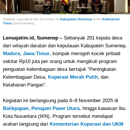
Pelatihan yang diikuti oleh 201 Kades se
Kabupaten Sumenep
di IKN
Kalimantan
Timur
.(Dok/Istimewa).
Lensajatim.id, Sumenep –
Sebanyak 201 kepala desa
dari wilayah daratan dan kepulauan Kabupaten Sumenep,
Madura
,
Jawa Timur
, kompak merogoh kocek pribadi
sekitar Rp10 juta per orang untuk mengikuti program
penguatan kelembagaan desa bertajuk “Peningkatan
Kelembagaan Desa,
Koperasi Merah Putih
, dan
Ketahanan Pangan”.
Kegiatan ini berlangsung pada 6–9 November 2025 di
Balikpapan
,
Penajam Paser Utara
, hingga kawasan Ibu
Kota Nusantara (IKN). Program tersebut mendapat
arahan langsung dari
Kementerian Koperasi dan UKM