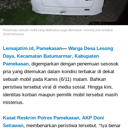
Penemuan sebuah mobil yang didekatnya juga ditemukan seorang pria terbakar.
(Dok/Istimewa).
Lensajatim.id, Pamekasan
—
Warga Desa Lesong
Daya
,
Kecamatan Batumarmar
,
Kabupaten
Pamekasan
, digemparkan dengan penemuan sesosok
pria yang ditemukan dalam kondisi terbakar di dekat
sebuah mobil pada Kamis (6/11) malam. Bahkan
peristiwa tersebut viral di media sosial. Hingga kini,
identitas korban maupun pemilik mobil tersebut masih
misterius.
Kasat Reskrim Polres Pamekasan
,
AKP Doni
Setiawan
, membenarkan peristiwa tersebut. “Iya benar