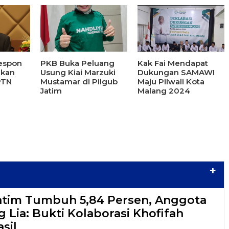
Respon
PKB Buka Peluang
Kak Fai Mendapat
ikan
Usung Kiai Marzuki
Dukungan SAMAWI
PTN
Mustamar di Pilgub
Maju Pilwali Kota
Jatim
Malang 2024
+
atim Tumbuh 5,84 Persen, Anggota
 Lia: Bukti Kolaborasi Khofifah
sil