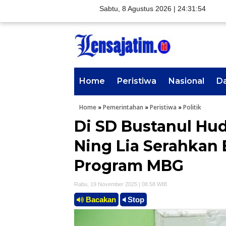
Sabtu, 8 Agustus 2026 |
24:31:56
Home
Peristiwa
Nasional
D
Home
»
Pemerintahan
»
Peristiwa
»
Politik
Di SD Bustanul Hud
Ning Lia Serahkan 
Program MBG
Rabu, 19 November 2025 | 08.58 WIB
Bacakan
Stop