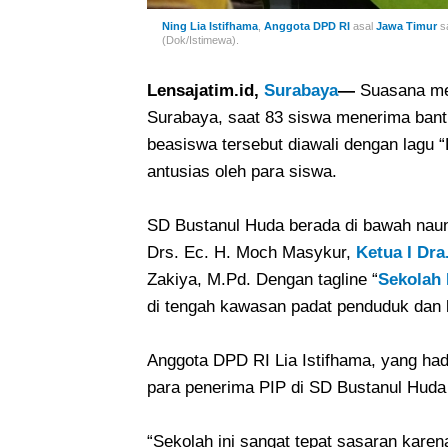
Ning Lia Istifhama
,
Anggota DPD RI
asal
Jawa Timur
sa
(Dok/Istimewa).
Lensajatim.id,
Surabaya
—
Suasana me
Surabaya, saat 83 siswa menerima bant
beasiswa tersebut diawali dengan lagu
antusias oleh para siswa.
SD Bustanul Huda berada di bawah na
Drs. Ec. H. Moch Masykur,
Ketua I Dra.
Zakiya, M.Pd. Dengan tagline “
Sekolah 
di tengah kawasan padat penduduk dan 
Anggota DPD RI Lia Istifhama, yang h
para penerima PIP di SD Bustanul Huda
“Sekolah ini sangat tepat sasaran karen