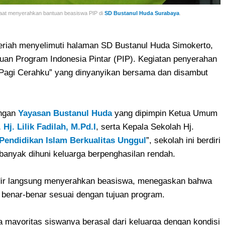
at menyerahkan bantuan beasiswa PIP di
SD Bustanul Huda Surabaya
.
riah menyelimuti halaman SD Bustanul Huda Simokerto,
uan Program Indonesia Pintar (PIP). Kegiatan penyerahan
 “Pagi Cerahku” yang dinyanyikan bersama dan disambut
ungan
Yayasan Bustanul Huda
yang dipimpin Ketua Umum
 Hj. Lilik Fadilah, M.Pd.I
, serta Kepala Sekolah Hj.
Pendidikan Islam Berkualitas Unggul
”, sekolah ini berdiri
banyak dihuni keluarga berpenghasilan rendah.
adir langsung menyerahkan beasiswa, menegaskan bahwa
 benar-benar sesuai dengan tujuan program.
a mayoritas siswanya berasal dari keluarga dengan kondisi