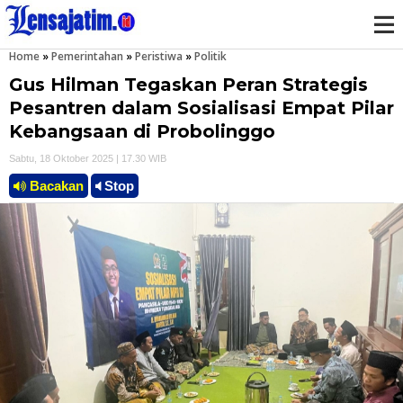
Home
»
Pemerintahan
»
Peristiwa
»
Politik
M
Gus Hilman Tegaskan Peran Strategis
e
Pesantren dalam Sosialisasi Empat Pilar
Kebangsaan di Probolinggo
n
Sabtu, 18 Oktober 2025 | 17.30 WIB
u
Bacakan
Stop