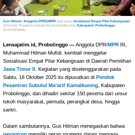
Gus Hilman
,
Anggota DPRD/MPR
saat acara
Sosialisasi Empat Pilar Kebangsaan
di Pondok
Pesantren Subulul Ma’arif Kamalkuning,
Kabupaten Probolinggo
.
(Dok/Istimewa).
Lensajatim.id, Probolinggo —
Anggota DPR/
MPR
RI,
Muhammad Hilman Mufidi, kembali menggelar
Sosialisasi Empat Pilar Kebangsaan di Daerah Pemilihan
Jawa Timur II
. Kegiatan yang diselenggarakan pada
Sabtu, 18 Oktober 2025 itu dipusatkan di
Pondok
Pesantren Subulul Ma’arif Kamalkuning
, Kabupaten
Probolinggo, dan dihadiri sekitar 150 peserta dari unsur
tokoh masyarakat, pemuda, perangkat desa, hingga
santri.
Dalam sambutannya, Gus Hilman menegaskan bahwa
pesantren
memiliki peran strategis dalam menjaga