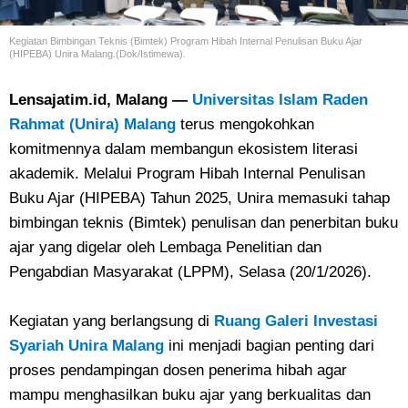
Kegiatan Bimbingan Teknis (Bimtek) Program Hibah
Internal Penulisan Buku Ajar
(HIPEBA) Unira Malang.(Dok/Istimewa).
Lensajatim.id, Malang —
Universitas Islam Raden
Rahmat (Unira) Malang
terus mengokohkan
komitmennya dalam membangun ekosistem literasi
akademik. Melalui Program Hibah Internal Penulisan
Buku Ajar (HIPEBA) Tahun 2025, Unira memasuki tahap
bimbingan teknis (Bimtek) penulisan dan penerbitan buku
ajar yang digelar oleh Lembaga Penelitian dan
Pengabdian Masyarakat (LPPM), Selasa (20/1/2026).
Kegiatan yang berlangsung di
Ruang Galeri Investasi
Syariah Unira Malang
ini menjadi bagian penting dari
proses pendampingan dosen penerima hibah agar
mampu menghasilkan buku ajar yang berkualitas dan