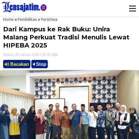
Home
»
Pendidikan
»
Peristiwa
M
Dari Kampus ke Rak Buku: Unira
e
Malang Perkuat Tradisi Menulis Lewat
HIPEBA 2025
n
Selasa, 20 Januari 2026 | 20.32 WIB
u
Bacakan
Stop