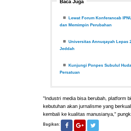
Baca Juga
Lewat Forum Konferancab IPNU
dan Memimpin Perubahan
Universitas Annuqayah Lepas 2
Jeddah
Kunjungi Ponpes Subulul Huda
Persatuan
"Industri media bisa berubah, platform b
kebutuhan akan jurnalisme yang berkuali
kembali ke kualitas manusianya," pung
Bagikan: