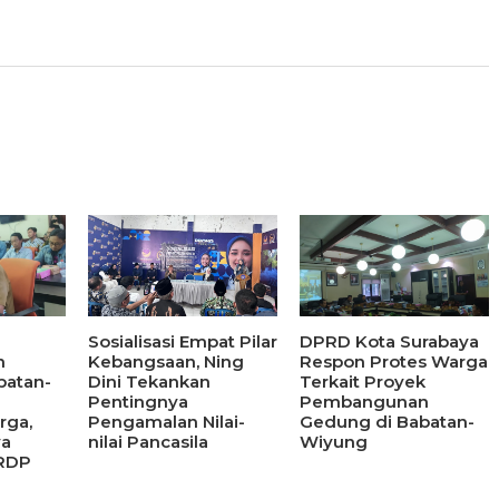
Sosialisasi Empat Pilar
DPRD Kota Surabaya
n
Kebangsaan, Ning
Respon Protes Warga
batan-
Dini Tekankan
Terkait Proyek
Pentingnya
Pembangunan
rga,
Pengamalan Nilai-
Gedung di Babatan-
ya
nilai Pancasila
Wiyung
 RDP