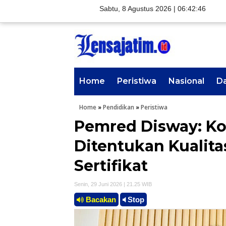
Sabtu, 8 Agustus 2026 |
06:42:47
Home
Peristiwa
Nasional
D
Home
»
Pendidikan
»
Peristiwa
Pemred Disway: K
Ditentukan Kualita
Sertifikat
Senin, 29 Juni 2026 | 21.25 WIB
Bacakan
Stop