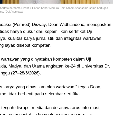
 berfoto bersama Direktur Harian Kabar Madura Hairul Anam saat sama-sama bertugas
mo. (Dok/Istimewa).
daksi (Pemred) Disway, Doan Widhiandono, menegaskan
idak hanya diukur dari kepemilikan sertifikat Uji
 kualitas karya jurnalistik dan integritas wartawan
g layak disebut kompeten.
1 wartawan yang dinyatakan kompeten dalam Uji
a, Madya, dan Utama angkatan ke-24 di Universitas Dr.
nggu (27–28/6/2026).
as karya yang dihasilkan oleh wartawan," tegas Doan,
e tidak berhenti pada selembar sertifikat.
di tengah disrupsi media dan derasnya arus informasi,
tor yang menentukan kompetensi seorang jurnalis.