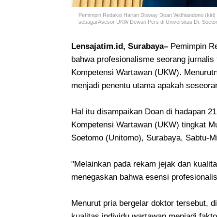
Pemimpin Redaksi
Harian Disway Doan Widhiandono (kiri)
sebagai Asesor UKW Dewan Pers di Universitas Dr. Soeto
Lensajatim.id, Surabaya–
Pemimpin Re
bahwa profesionalisme seorang jurnalis t
Kompetensi Wartawan (UKW). Menurutnya,
menjadi penentu utama apakah seseoran
Hal itu disampaikan Doan di hadapan 2
Kompetensi Wartawan (UKW) tingkat Mud
Soetomo (Unitomo), Surabaya, Sabtu-Mi
"Melainkan pada rekam jejak dan kualit
menegaskan bahwa esensi profesionalism
Menurut pria bergelar doktor tersebut, 
kualitas individu wartawan menjadi fak