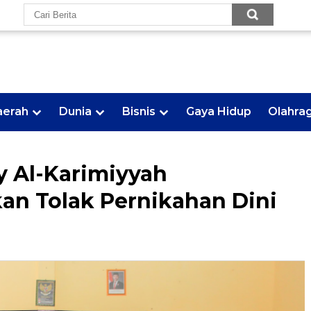
aerah
Dunia
Bisnis
Gaya Hidup
Olahra
 Al-Karimiyyah
an Tolak Pernikahan Dini