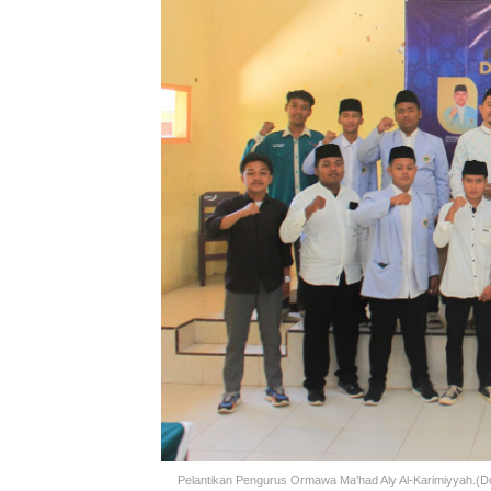
Pelantikan Pengurus Ormawa Ma'had Aly Al-Karimiyyah.(D