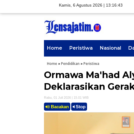
Kamis, 6 Agustus 2026 |
13:16:45
Home
Peristiwa
Nasional
D
Home
»
Pendidikan
»
Peristiwa
Ormawa Ma'had Aly
Deklarasikan Gerak
Rabu, 01 Juli 2026 | 15.01 WIB
Bacakan
Stop