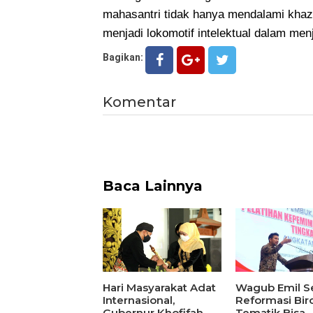
mahasantri tidak hanya mendalami khazan
menjadi lokomotif intelektual dalam m
Bagikan:
Komentar
Baca Lainnya
Hari Masyarakat Adat
Wagub Emil S
Internasional,
Reformasi Biro
Gubernur Khofifah
Tematik Bisa