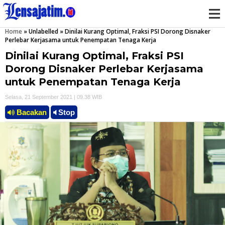
Home
»
Unlabelled
»
Dinilai Kurang Optimal, Fraksi PSI Dorong Disnaker
M
Perlebar Kerjasama untuk Penempatan Tenaga Kerja
Dinilai Kurang Optimal, Fraksi PSI
e
Dorong Disnaker Perlebar Kerjasama
n
untuk Penempatan Tenaga Kerja
Selasa, 21 September 2021 | 09.38 WIB
u
Bacakan
Stop