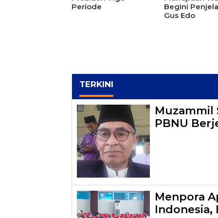
Periode
Begini Penjel
Gus Edo
TERKINI
Muzammil S
PBNU Berj
Menpora Ap
Indonesia,