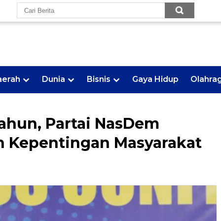
aerah
Dunia
Bisnis
Gaya Hidup
Olahra
Tahun, Partai NasDem
n Kepentingan Masyarakat