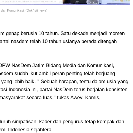
dan Komunikasi. (Dok/Istimewa).
m genap berusia 10 tahun. Satu dekade menjadi momen
 partai nasdem telah 10 tahun usianya berada ditengah
a DPW NasDem Jatim Bidang Media dan Komunikasi,
asdem sudah ikut ambil peran penting telah berjuang
yang lebih baik. " Sebuah harapan, tentu dalam usia yang
i Indonesia ini, partai NasDem terus berjalan konsisten
masyarakat secara luas," tukas Awey. Kamis,
seluruh simpatisan, kader dan pengurus tetap kompak dan
mi Indonesia sejahtera.