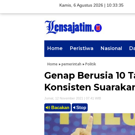
Kamis, 6 Agustus 2026 |
10:33:36
Home
Peristiwa
Nasional
D
Home
»
pemerintah
»
Politik
Genap Berusia 10 
Konsisten Suaraka
Jumat, 12 November 2021 | 07.41 WIB
Bacakan
Stop