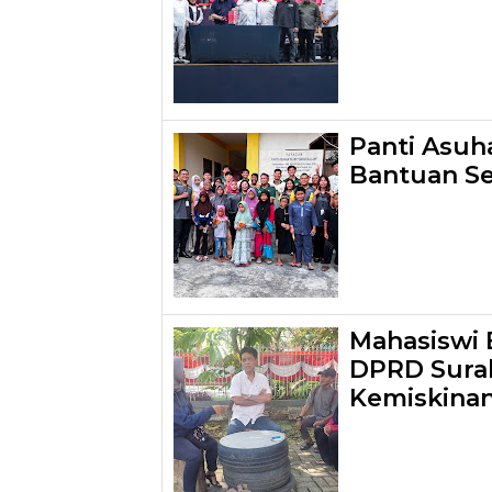
Panti Asuh
Bantuan S
Mahasiswi 
DPRD Surab
Kemiskinan