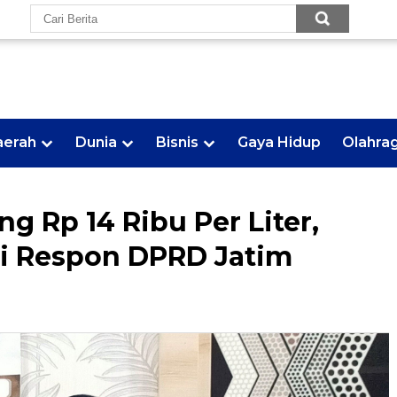
aerah
Dunia
Bisnis
Gaya Hidup
Olahra
g Rp 14 Ribu Per Liter,
ni Respon DPRD Jatim