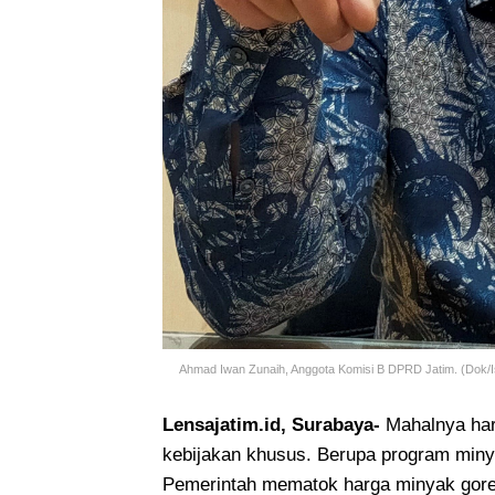
Ahmad Iwan Zunaih, Anggota Komisi B DPRD Jatim. (Dok/I
Lensajatim.id, Surabaya-
Mahalnya ha
kebijakan khusus. Berupa program minya
Pemerintah mematok harga minyak gore