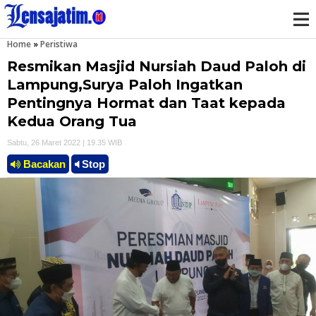
Home
»
Peristiwa
M
Resmikan Masjid Nursiah Daud Paloh di
e
Lampung,Surya Paloh Ingatkan
Pentingnya Hormat dan Taat kepada
n
Kedua Orang Tua
u
Sabtu, 26 Maret 2022 | 19.35 WIB
Bacakan
Stop