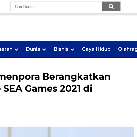
aerah
Dunia
Bisnis
Gaya Hidup
Olahra
emenpora Berangkatkan
ke SEA Games 2021 di