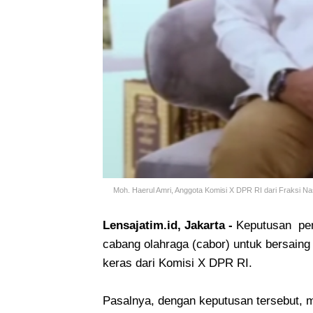
Moh. Haerul Amri, Anggota Komisi X DPR RI dari Fraksi N
Lensajatim.id, Jakarta -
Keputusan pem
cabang olahraga (cabor) untuk bersain
keras dari Komisi X DPR RI.
Pasalnya, dengan keputusan tersebut, m