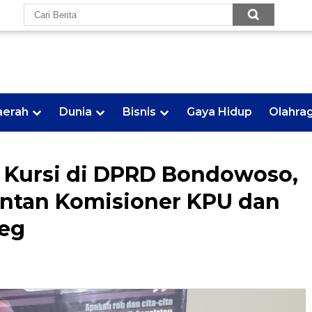
aerah
Dunia
Bisnis
Gaya Hidup
Olahra
 Kursi di DPRD Bondowoso,
ntan Komisioner KPU dan
leg