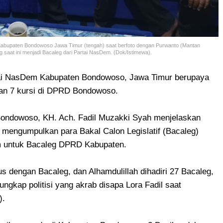
Kabupaten Bondowoso Jawa Timur (tengah) saat berfoto dengan Purwanto (Mantan
aat ini menjadi Bacaleg dari Partai NasDem. (Dok/Istimewa).
i NasDem Kabupaten Bondowoso, Jawa Timur berupaya
han 7 kursi di DPRD Bondowoso.
ondowoso, KH. Ach. Fadil Muzakki Syah menjelaskan
 mengumpulkan para Bakal Calon Legislatif (Bacaleg)
m untuk Bacaleg DPRD Kabupaten.
s dengan Bacaleg, dan Alhamdulillah dihadiri 27 Bacaleg,
 ungkap politisi yang akrab disapa Lora Fadil saat
).