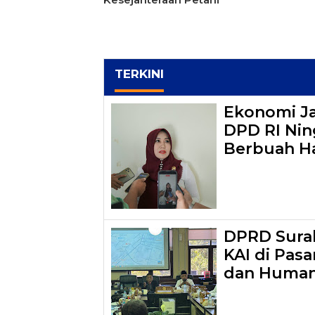
TERKINI
Ekonomi J
DPD RI Ning
Berbuah Ha
DPRD Surab
KAI di Pasa
dan Human