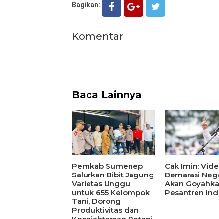
Bagikan:
Komentar
Baca Lainnya
Pemkab Sumenep
Cak Imin: Vide
Salurkan Bibit Jagung
Bernarasi Nega
Varietas Unggul
Akan Goyahk
untuk 655 Kelompok
Pesantren Ind
Tani, Dorong
Produktivitas dan
Kesejahteraan Petani