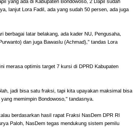
 Dapil yang ada di Kabupaten Bondowoso, 2 Dapil sudah
a, lanjut Lora Fadil, ada yang sudah 50 persen, ada juga
ri berbagai latar belakang, ada kader NU, Pengusaha,
urwanto) dan juga Bawaslu (Achmad)," tandas Lora
ini merasa optimis target 7 kursi di DPRD Kabupaten
lah, jadi bisa satu fraksi, tapi kita upayakan maksimal bisa
er yang memimpin Bondowoso," tandasnya.
 kalau berdasarkan hasil rapat Fraksi NasDem DPR RI
rya Paloh, NasDem tegas mendukung sistem pemilu