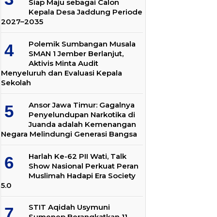
Siap Maju sebagai Calon
Kepala Desa Jaddung Periode
2027–2035
Polemik Sumbangan Musala
SMAN 1 Jember Berlanjut,
Aktivis Minta Audit
Menyeluruh dan Evaluasi Kepala
Sekolah
Ansor Jawa Timur: Gagalnya
Penyelundupan Narkotika di
Juanda adalah Kemenangan
Negara Melindungi Generasi Bangsa
Harlah Ke-62 PII Wati, Talk
Show Nasional Perkuat Peran
Muslimah Hadapi Era Society
5.0
STIT Aqidah Usymuni
Sumenep Berangkatkan 11