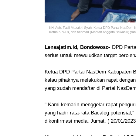
KH. Ach. Fadil Muzakki Syah, Ketua DPD Partai NasDem 
Ketua KPUD), dan Achmad (Mantan Anggota Bawaslu) yang s
Lensajatim.id, Bondowoso-
DPD Parta
serius untuk mewujudkan target perole
Ketua DPD Partai NasDem Kabupaten B
kalau pihaknya melakukan rapat dengan
yang sudah mendaftar di Partai NasDe
" Kami kemarin menggelar rapat penguru
yang hadir rata-rata Bacaleg potensial,"
dikonfirmasi media. Jumat, ( 20/01/2023