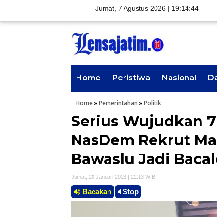
Jumat, 7 Agustus 2026 |
19:14:45
Home
Peristiwa
Nasional
D
Home
»
Pemerintahan
»
Politik
Serius Wujudkan 7
NasDem Rekrut Ma
Bawaslu Jadi Baca
Jumat, 20 Januari 2023 | 22.13 WIB
Bacakan
Stop