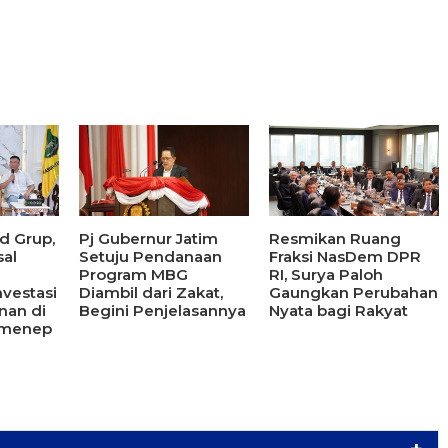
d Grup,
Pj Gubernur Jatim
Resmikan Ruang
al
Setuju Pendanaan
Fraksi NasDem DPR
Program MBG
RI, Surya Paloh
vestasi
Diambil dari Zakat,
Gaungkan Perubahan
nan di
Begini Penjelasannya
Nyata bagi Rakyat
umenep