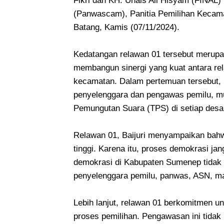
Fikri dan KH. Unais Ali Hisyam (FINAL
(Panwascam), Panitia Pemilihan Kecam
Batang, Kamis (07/11/2024).
Kedatangan relawan 01 tersebut merupak
membangun sinergi yang kuat antara rel
kecamatan. Dalam pertemuan tersebut, r
penyelenggara dan pengawas pemilu, mul
Pemungutan Suara (TPS) di setiap desa
Relawan 01, Baijuri menyampaikan bahw
tinggi. Karena itu, proses demokrasi ja
demokrasi di Kabupaten Sumenep tidak di
penyelenggara pemilu, panwas, ASN, mau
Lebih lanjut, relawan 01 berkomitmen u
proses pemilihan. Pengawasan ini tidak