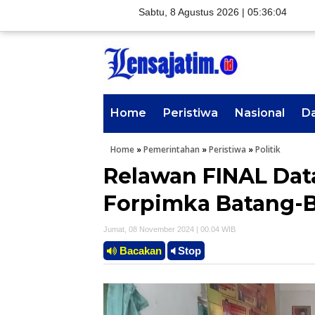
Sabtu, 8 Agustus 2026 |
05:36:05
Home
Peristiwa
Nasional
D
Home
»
Pemerintahan
»
Peristiwa
»
Politik
Relawan FINAL Da
Forpimka Batang-B
Jumat, 08 November 2024 | 00.04 WIB
Bacakan
Stop