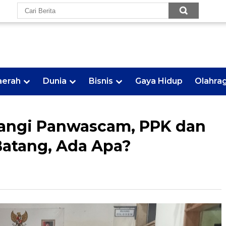
aerah
Dunia
Bisnis
Gaya Hidup
Olahra
tangi Panwascam, PPK dan
atang, Ada Apa?