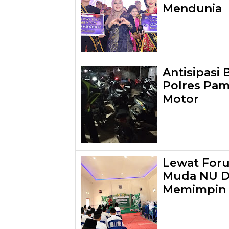
Mendunia
Antisipasi
Polres Pa
Motor
Lewat For
Muda NU Di
Memimpin 