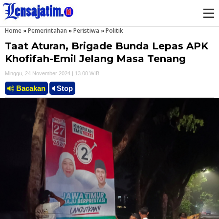
Home
»
Pemerintahan
»
Peristiwa
»
Politik
M
Taat Aturan, Brigade Bunda Lepas APK
e
Khofifah-Emil Jelang Masa Tenang
Minggu, 24 November 2024 | 13.00 WIB
n
Bacakan
Stop
u