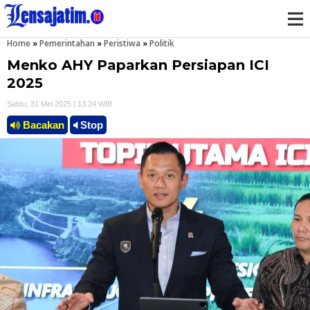
Home
»
Pemerintahan
»
Peristiwa
»
Politik
M
Menko AHY Paparkan Persiapan ICI
e
2025
Sabtu, 31 Mei 2025 | 13.24 WIB
n
Bacakan
Stop
u