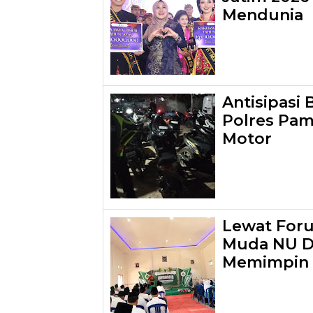
Mendunia
Antisipasi
Polres Pa
Motor
Lewat For
Muda NU Di
Memimpin 