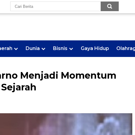
aerah
Dunia
Bisnis
Gaya Hidup
Olahra
Karno Menjadi Momentum
 Sejarah