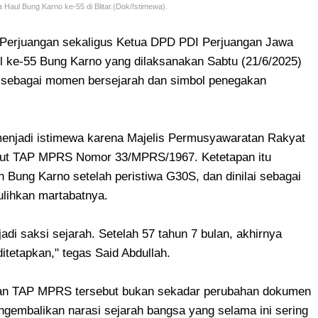
 Haul Bung Karno ke-55 di Blitar.(Dok/Istimewa).
Perjuangan sekaligus Ketua DPD PDI Perjuangan Jawa
l ke-55 Bung Karno yang dilaksanakan Sabtu (21/6/2025)
, sebagai momen bersejarah dan simbol penegakan
 menjadi istimewa karena Majelis Permusyawaratan Rakyat
but TAP MPRS Nomor 33/MPRS/1967. Ketetapan itu
Bung Karno setelah peristiwa G30S, dan dinilai sebagai
ulihkan martabatnya.
jadi saksi sejarah. Setelah 57 tahun 7 bulan, akhirnya
ditetapkan," tegas Said Abdullah.
an TAP MPRS tersebut bukan sekadar perubahan dokumen
ngembalikan narasi sejarah bangsa yang selama ini sering