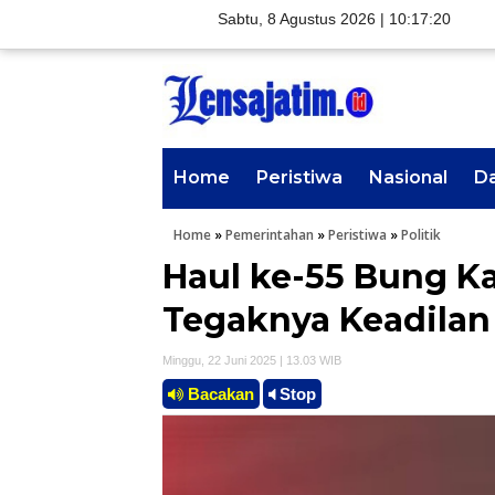
Sabtu, 8 Agustus 2026 |
10:17:21
Home
Peristiwa
Nasional
D
Home
»
Pemerintahan
»
Peristiwa
»
Politik
Haul ke-55 Bung 
Tegaknya Keadilan
Minggu, 22 Juni 2025 | 13.03 WIB
Bacakan
Stop