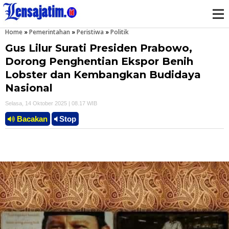
Home
»
Pemerintahan
»
Peristiwa
»
Politik
M
Gus Lilur Surati Presiden Prabowo,
e
Dorong Penghentian Ekspor Benih
Lobster dan Kembangkan Budidaya
n
Nasional
u
Selasa, 14 Oktober 2025 | 08.17 WIB
Bacakan
Stop