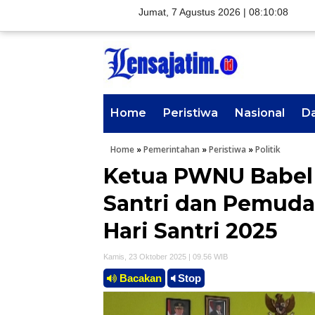
Jumat, 7 Agustus 2026 |
08:10:09
Home
Peristiwa
Nasional
D
Home
»
Pemerintahan
»
Peristiwa
»
Politik
Ketua PWNU Babel
Santri dan Pemuda
Hari Santri 2025
Kamis, 23 Oktober 2025 | 09.56 WIB
Bacakan
Stop