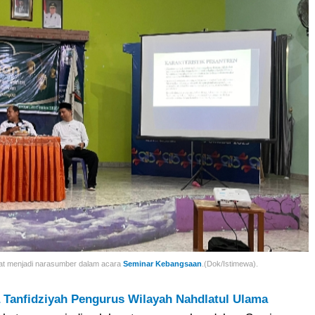
t menjadi narasumber dalam acara
Seminar Kebangsaan
.(Dok/Istimewa).
 Tanfidziyah Pengurus Wilayah Nahdlatul Ulama