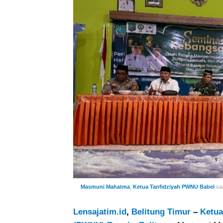
Masmuni Mahatma
,
Ketua Tanfidziyah PWNU Babel
saa
Lensajatim.id
,
Belitung Timur
–
Ketua