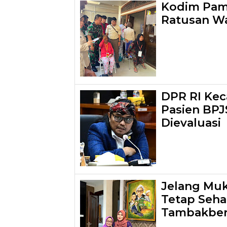
Kodim Pame
Ratusan W
DPR RI Kec
Pasien BPJ
Dievaluasi
Jelang Mu
Tetap Sehat
Tambakber