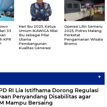
bowo
Hari Ibu 2025, Ketua
Operasi Lilin Semeru
ari 33
Umum IKAWIGA Nilai
2025, Polres Malang
ikan
Ibu sebagai Pilar
Perketat
ah KPR
Utama
Pengamanan Wisata
P
Pembangunan
Bromo
Kualitas Generasi
+
D RI Lia Istifhama Dorong Regulasi
an Penyandang Disabilitas agar
M Mampu Bersaing