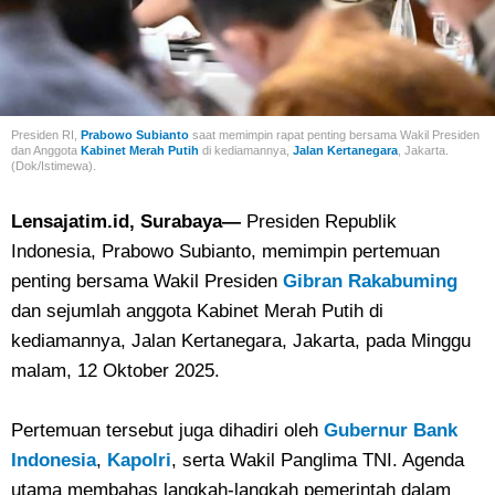
Presiden RI,
Prabowo Subianto
saat memimpin rapat penting bersama Wakil Presiden
dan Anggota
Kabinet Merah Putih
di
kediamannya,
Jalan Kertanegara
, Jakarta.
(Dok/Istimewa).
Lensajatim.id, Surabaya—
Presiden Republik
Indonesia, Prabowo Subianto, memimpin pertemuan
penting bersama Wakil Presiden
Gibran Rakabuming
dan sejumlah anggota Kabinet Merah Putih di
kediamannya, Jalan Kertanegara, Jakarta, pada Minggu
malam, 12 Oktober 2025.
Pertemuan tersebut juga dihadiri oleh
Gubernur Bank
Indonesia
,
Kapolri
, serta Wakil Panglima TNI. Agenda
utama membahas langkah-langkah pemerintah dalam