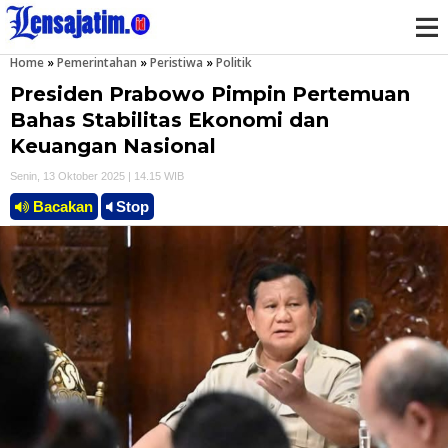
Home
»
Pemerintahan
»
Peristiwa
»
Politik
M
Presiden Prabowo Pimpin Pertemuan
e
Bahas Stabilitas Ekonomi dan
Keuangan Nasional
n
Senin, 13 Oktober 2025 | 14.15 WIB
u
Bacakan
Stop