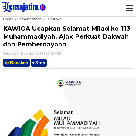
Home
»
Pemerintahan
»
Peristiwa
M
KAWIGA Ucapkan Selamat Milad ke-113
e
Muhammadiyah, Ajak Perkuat Dakwah
dan Pemberdayaan
n
Selasa, 18 November 2025 | 13.38 WIB
u
Bacakan
Stop