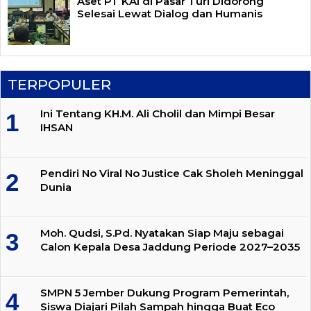
Aset PT KAI di Pasar Turi Didorong
Selesai Lewat Dialog dan Humanis
TERPOPULER
Ini Tentang KH.M. Ali Cholil dan Mimpi Besar
IHSAN
Pendiri No Viral No Justice Cak Sholeh Meninggal
Dunia
Moh. Qudsi, S.Pd. Nyatakan Siap Maju sebagai
Calon Kepala Desa Jaddung Periode 2027–2035
SMPN 5 Jember Dukung Program Pemerintah,
Siswa Diajari Pilah Sampah hingga Buat Eco