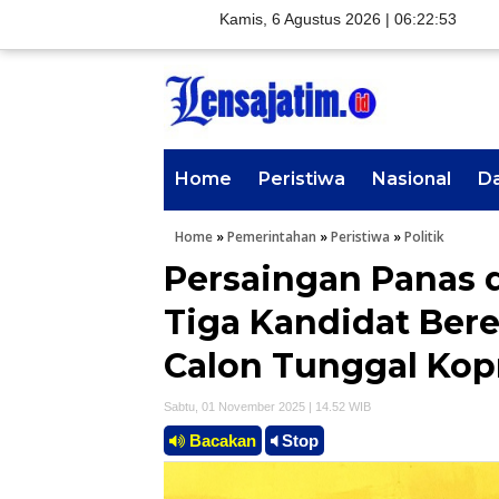
Kamis, 6 Agustus 2026 |
06:22:54
Home
Peristiwa
Nasional
D
Home
»
Pemerintahan
»
Peristiwa
»
Politik
Persaingan Panas d
Tiga Kandidat Bere
Calon Tunggal Kop
Sabtu, 01 November 2025 | 14.52 WIB
Bacakan
Stop