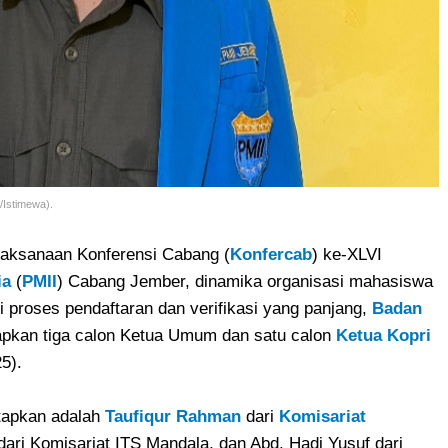
/Istimewa).
aksanaan Konferensi Cabang (
Konfercab
) ke-XLVI
ia
(
PMII
) Cabang Jember, dinamika organisasi mahasiswa
i proses pendaftaran dan verifikasi yang panjang,
Badan
pkan tiga calon Ketua Umum dan satu calon
Ketua Kopri
5).
tapkan adalah
Taufiqur Rahman
dari
Komisariat
 dari Komisariat ITS Mandala, dan Abd. Hadi Yusuf dari