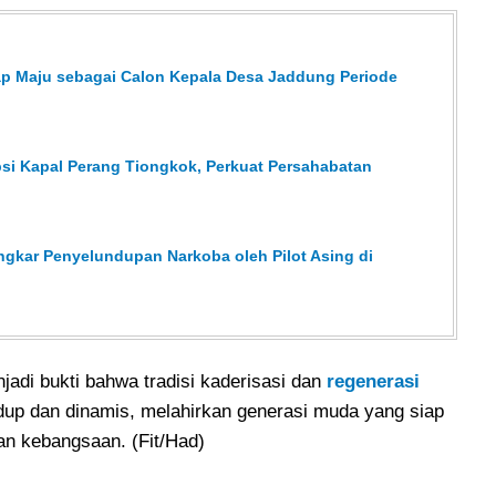
ap Maju sebagai Calon Kepala Desa Jaddung Periode
psi Kapal Perang Tiongkok, Perkuat Persahabatan
ngkar Penyelundupan Narkoba oleh Pilot Asing di
adi bukti bahwa tradisi kaderisasi dan
regenerasi
dup dan dinamis, melahirkan generasi muda yang siap
 dan kebangsaan. (Fit/Had)