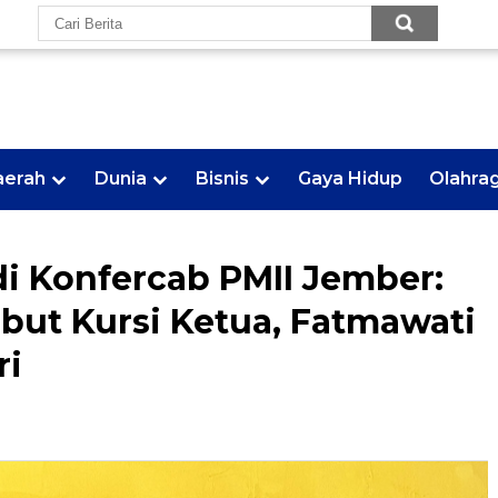
aerah
Dunia
Bisnis
Gaya Hidup
Olahra
i Konfercab PMII Jember:
but Kursi Ketua, Fatmawati
ri