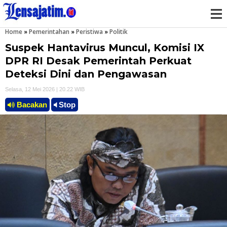
Home
»
Pemerintahan
»
Peristiwa
»
Politik
M
Suspek Hantavirus Muncul, Komisi IX
e
DPR RI Desak Pemerintah Perkuat
Deteksi Dini dan Pengawasan
n
Selasa, 12 Mei 2026 | 20.22 WIB
u
Bacakan
Stop