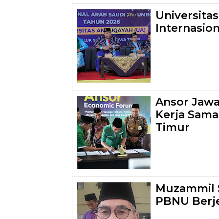
Universita
Internasio
Ansor Jawa 
Kerja Sama
Timur
Muzammil S
PBNU Berj