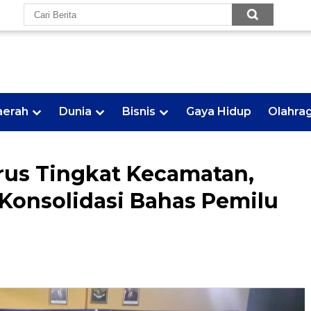
aerah
Dunia
Bisnis
Gaya Hidup
Olahra
us Tingkat Kecamatan,
onsolidasi Bahas Pemilu