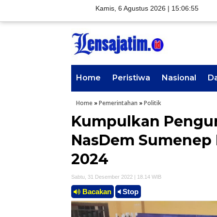
Kamis, 6 Agustus 2026 |
15:06:56
Home
Peristiwa
Nasional
D
Home
»
Pemerintahan
»
Politik
Kumpulkan Pengur
NasDem Sumenep K
2024
Sabtu, 31 Desember 2022 | 18.14 WIB
Bacakan
Stop