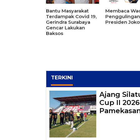
Bantu Masyarakat
Membaca Wa
Terdampak Covid 19,
Penggulingan
Gerindra Surabaya
Presiden Joko
Gencar Lakukan
Baksos
TERKINI
Ajang Sila
Cup II 202
Pamekasa