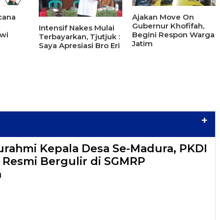
cana
Ajakan Move On
Gubernur Khofifah,
Intensif Nakes Mulai
wi
Begini Respon Warga
Terbayarkan, Tjutjuk :
Jatim
Saya Apresiasi Bro Eri
+
turahmi Kepala Desa Se-Madura, PKDI
6 Resmi Bergulir di SGMRP
n