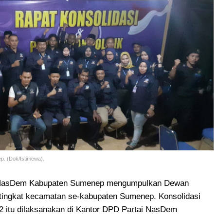
. (Dok/Istimewa).
 NasDem Kabupaten Sumenep mengumpulkan Dewan
tingkat kecamatan se-kabupaten Sumenep. Konsolidasi
2 itu dilaksanakan di Kantor DPD Partai NasDem