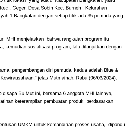
titik lokasi yang ada di Kabupaten Bangkalan, yaitu
Kec . Geger, Desa Sobih Kec. Burneh , Kelurahan
yah 1 Bangkalan,dengan setiap titik ada 35 pemuda yang
ektur MHI menjelaskan bahwa rangkaian program itu
, kemudian sosialisasi program, lalu dilanjutkan dengan
pertama pengembangan diri pemuda, kedua adalah Blue &
 Kewirausahaan," jelas Mutmainah, Rabu (06/03/2024).
b disapa Bu Mut ini, bersama 6 anggota MHI lainnya,
elatihan keterampilan pembuatan produk berdasarkan
bentukan UMKM untuk kemandirian proses usaha, dipandu