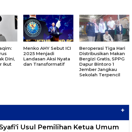
aqim:
Menko AHY Sebut ICI
Beroperasi Tiga Hari
rus
2025 Menjadi
Distribusikan Makan
ak Dini,
Landasan Aksi Nyata
Bergizi Gratis, SPPG
 Ikut
dan Transformatif
Dapur Bintoro 1
Jember Jangkau
Sekolah Terpencil
+
yafi'i Usul Pemilihan Ketua Umum