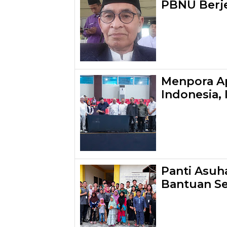
PBNU Berj
Menpora Ap
Indonesia,
Panti Asuh
Bantuan S