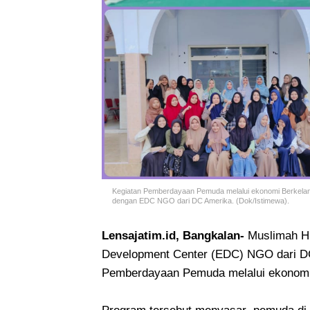
Kegiatan Pemberdayaan Pemuda melalui ekonomi Berkelan
dengan EDC NGO dari DC Amerika. (Dok/Istimewa).
Lensajatim.id, Bangkalan-
Muslimah H
Development Center (EDC) NGO dari D
Pemberdayaan Pemuda melalui ekonomi 