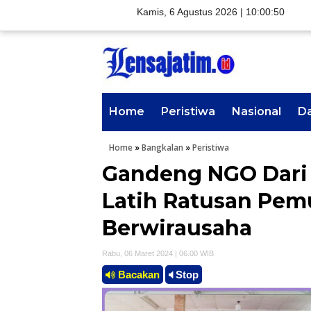
Kamis, 6 Agustus 2026 |
10:00:51
Home
Peristiwa
Nasional
D
Home
»
Bangkalan
»
Peristiwa
Gandeng NGO Dari 
Latih Ratusan Pem
Berwirausaha
Rabu, 06 Maret 2024 | 06.00 WIB
Bacakan
Stop